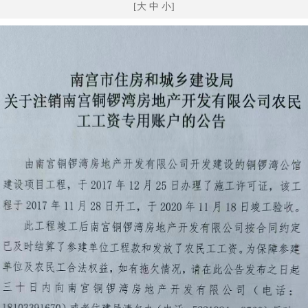
[
大
中
小
]