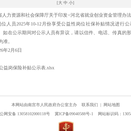
[
大
中
小
]
省人力资源和社会保障厅关于印发
<河北省就业创业资金管理办法>
人员2025年10-12月份享受公益性岗位社保补贴情况进行
个工作日。如在公示期间对公示人员有异议，请以信件、电话、传真
为准。
026年2月6日
）
份公益岗保险补贴公示表.xlsx
本网站由南宫市人民政府办公室主办
联系我们
|
网站地图
公网安备 13058102000118号
冀ICP备09040588号-1
网站标识码：130581