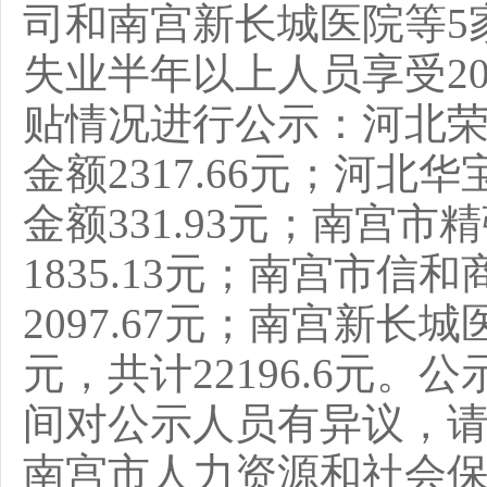
司和南宫新长城医院等
5
失业半年以上人员
享受
2
贴
情况进行公示：河北
金额
2317.66
元；河北华
金额
331.93
元
；
南宫市精
1835.13
元
；
南宫市信和
2097.67
元
；
南宫新长城
元，共计
22196.6
元
。
公
间对公示人员有异议，
南宫市人力资源和社会