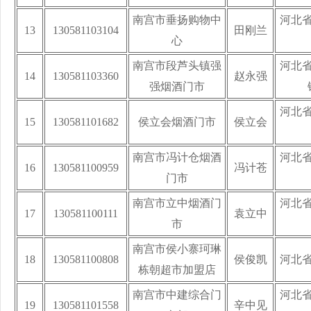
南宫市垂扬购物中
河北
13
130581103104
田刚兰
心
南宫市段芦头镇强
河北
14
130581103360
赵永强
强烟酒门市
河北
15
130581101682
侯立会烟酒门市
侯立会
南宫市冯计仓烟酒
河北
16
130581100959
冯计苍
门市
南宫市立中烟酒门
河北
17
130581100111
袁立中
市
南宫市侯小寨珂琳
18
130581100808
侯俊凯
河北
栋朝超市加盟店
南宫市中建综合门
河北
19
130581101558
辛中见