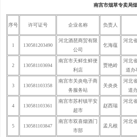
南宫市烟草专卖局
序号
许可证号
企业名称
负责人
河北酒琶商贸有限
河北
1
130581203490
乞海蕴
公司
南宫市天鲜生鲜便
河北
2
130581103694
贾艳岭
利店
道办
南宫市关炎电子商
河北
3
130581103358
关炎炎
务服务站
道
南宫市苏村镇平安
河北
4
130581103361
赵西瑞
超市
南宫市双喜烟酒门
河北
5
130581103847
孟凡根
市部