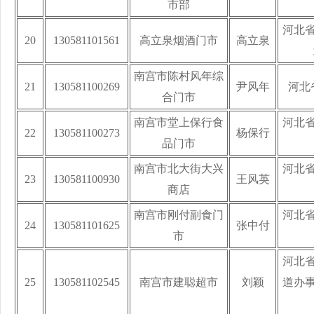
市部
河北
20
130581101561
高立泉烟酒门市
高立泉
南宫市陈村风年综
21
130581100269
尹风年
河北
合门市
南宫市堂上保行食
河北
22
130581100273
杨保行
品门市
南宫市北大街大兴
河北
23
130581100930
王风英
商店
南宫市刚付副食门
河北
24
130581101625
张中付
市
河北
25
130581102545
南宫市建聪超市
刘颖
道办事