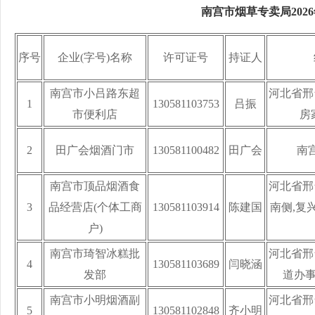
南宫市烟草专卖局202
序号
企业(字号)名称
许可证号
持证人
南宫市小吕路东超
河北省邢
1
130581103753
吕振
市便利店
房
2
田广会烟酒门市
130581100482
田广会
南
南宫市顶品烟酒食
河北省邢
3
品经营店(个体工商
130581103914
陈建国
南侧,复
户)
南宫市琦智冰糕批
河北省邢
4
130581103689
闫晓涵
发部
道办事
南宫市小明烟酒副
河北省邢
5
130581102848
齐小明