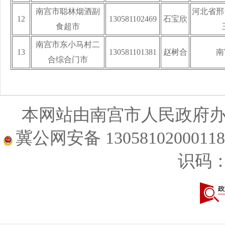
南宫市聪林烟酒副
河北省邢
12
130581102469
石宝欣
食超市
南宫市东小马村二
13
130581101381
赵树合
南
合综合门市
本网站由南宫市人民政府
冀公网安备 1305810200011
识码：1