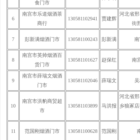
食门市
南宫市乐道烟酒茶
河北省邢
6
130581102941
贾建辉
商行
街
7
彭新满烟酒门市
130581100243
彭新满
南
南宫市英帅烟酒百
8
130581101627
赵保红
南
货门市
南宫市薛瑞文烟酒
9
130581102046
薛瑞文
吴
门市
河北省邢
南宫市洪豹商贸超
10
130581103899
马洪报
乡狼冢店
市
11
范国刚烟酒门市
130581100628
范国刚