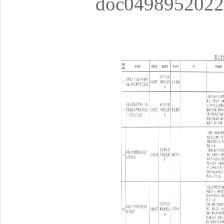
doc0498952022