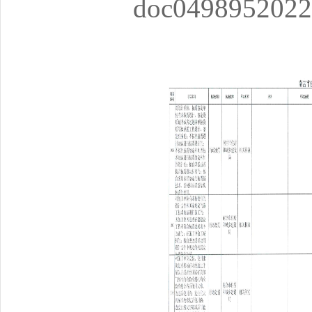
doc0498952022