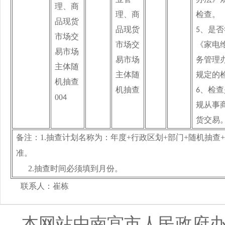
业管
办法》
理、商
理、商
检查。
品现货
品现货
5
、是否
市场交
市场交
《家电
易市场
易市场
务管理
主体
随
主体
随
规定的
机抽查
机抽查
6
、检查
00
4
规从事
货交易
1.
+
+
+
+
备注：
抽查计划名称为：年度
行政区划
部门
随机抽查
准。
2.
抽查时间必须填到月份。
联系人：崔栋 电话：0319-
本网站由南宫市人民政府