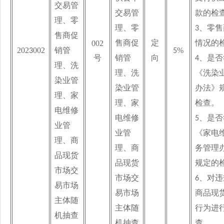
交易管
交易管
款的检
理、零
理、零
3、
零售
售商促
002
售商促
定
情况的
202
002
%
3
销管
5
号
销管
向
4、
是否
理、洗
理、洗
《洗染
染业管
染业管
办法》
理、家
理、家
检查。
电维修
电维修
5、
是否
业管
业管
《家电
理、商
理、商
务管理
品现货
品现货
规定的
市场交
市场交
6、
对违
易市场
易市场
商品现
主体
随
主体
随
行为进
机抽查
机抽查
查。