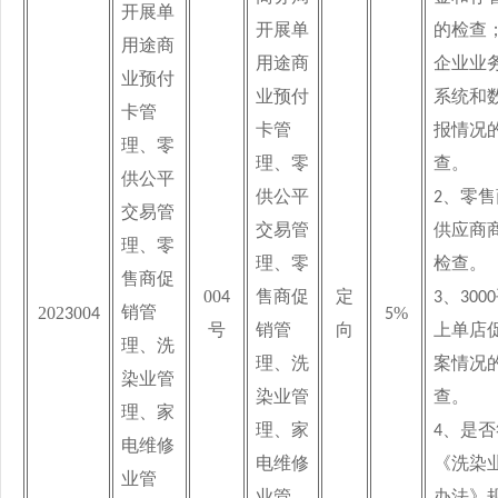
开展单
开展单
的检查
用途商
用途商
企业业
业预付
业预付
系统和
卡管
卡管
报情况
理、零
理、零
查。
供公平
供公平
2、
零售
交易管
交易管
供应商
理、零
理、零
检查。
售商促
00
4
售商促
定
3、
3000
202
00
%
销管
3
4
5
号
销管
向
上单店
理、洗
理、洗
案情况
染业管
染业管
查。
理、家
理、家
4
、是否
电维修
电维修
《洗染
业管