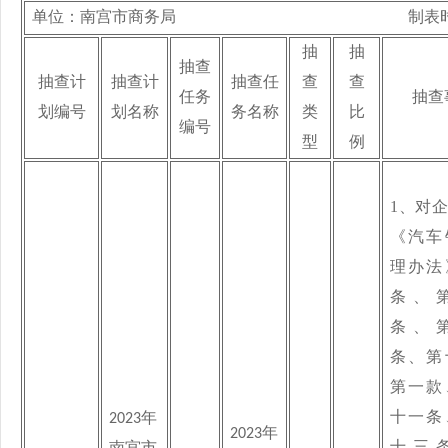
单位：
南宫市商务局
制表
抽
抽
抽查
抽查计
抽查计
抽查任
查
查
任务
抽查
划编号
划名称
务名称
类
比
编号
型
例
1、
对企
《汽车
理办法
条、
条、
条、第
第一款
十一条
2023
年
2023
年
十三