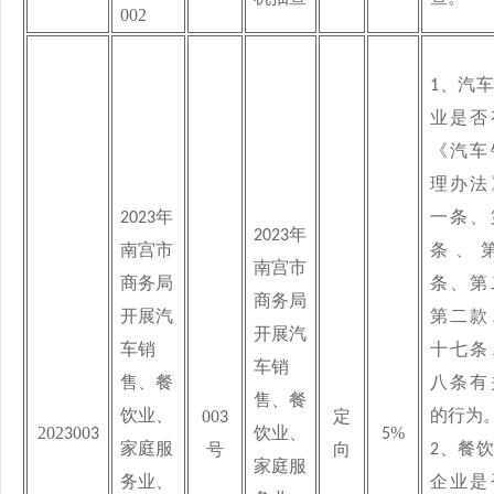
002
1、
汽车
业是否
《汽车
理办法
2023
年
一条、
2023
年
南宫市
条、
南宫市
商务局
条、第
商务局
开展汽
第二款
开展汽
车销
十七条
车销
售、餐
八条有
售、餐
00
饮业、
的行为
3
定
202
00
%
3
3
饮业、
5
家庭服
2、
餐饮
号
向
家庭服
务业、
企业是