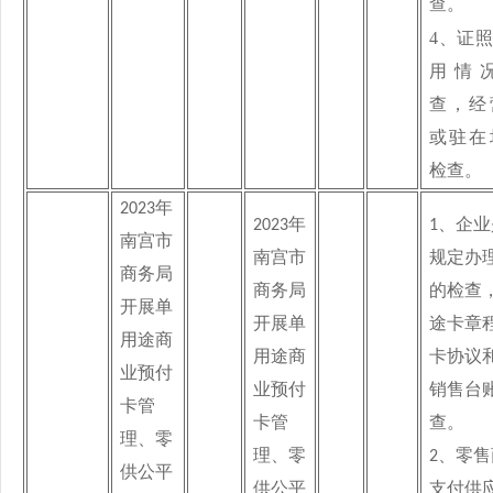
查
。
4、
证照
用情
查
，经
或驻在
检查。
2023
年
2023
年
1、
企业
南宫市
南宫市
规定办
商务局
商务局
的检查
开展单
开展单
途卡章
用途商
用途商
卡协议
业预付
业预付
销售台
卡管
卡管
查。
理、零
理、零
2、
零售
供公平
供公平
支付供