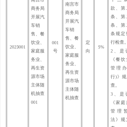
南宫市
南宫市
款、第
商务局
商务局
条、第
开展汽
开展汽
条、第
车销
车销
条规定
售、餐
售、餐
行检查
001
饮业、
定
202
001
%
饮业、
3
5
2、
是
家庭服
号
向
家庭服
《餐饮
务业、
务业、
管理
再生资
再生资
)
源市场
行
》规
源市场
主体
随
查
。
主体
随
机抽查
3、
是
机抽查
001
《家庭
管理
法》规