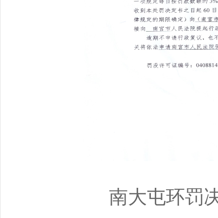
南大屯环罚决〔2