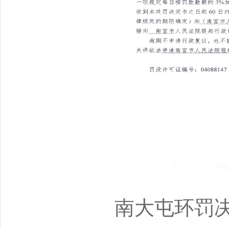
南大屯环罚决〔2