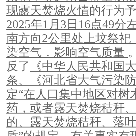
现露天焚烧火情
的行为
2025年1月3日16点4
南方向2公里处上坟祭祀
染空气，影响空气质量
反了
《中华人民共和国
条、《河北省大气污染
定
“在人口集中地区对树
药，或者露天焚烧秸秆
的、露天焚烧秸秆、落
质”
的规定。
有关事实
有