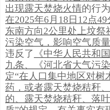
出现露天焚烧火情
的行
在
2025年6月18日12
东南方向2公里处上坟祭
污染空气，影响空气质
违反了
《中华人民共和
九条、《河北省大气污
定
“在人口集中地区对树
药，或者露天焚烧秸秆
的、露天焚烧秸秆、落
质”
的规定。
有关事实
有