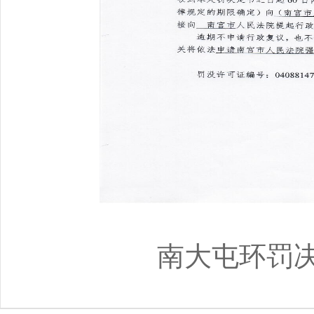
南大屯环罚决〔2