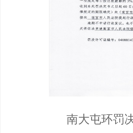
南大屯环罚决〔2