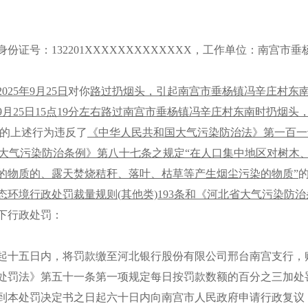
身份证号：
132201XXXXXXXXXXXXX，工作单位：南宫市垂
2025年9月25日
对你
路过扔烟头，引起南宫市垂杨镇冯辛庄村东
5年9月25日15点19分左右路过南宫市垂杨镇冯辛庄村东南时扔烟
的上述行为违反了
《中华人民共和国大气污染防治法》第一百一
大气污染防治条例》第八十七条之规定
“在人口集中地区对树木
的物质的、露天焚烧秸秆、落叶、枯草等产生烟尘污染的物质”
态环境行政处罚裁量规则
(其他类)193条
和
《河北省大气污染防治
下行政处罚：
起
十五
日内，将罚款缴至河北银行股份有限公司邢台南宫支行，
处罚法》第五十一条第一项规定每日按罚款数额的
百分之三
加处
到本处罚决定书之日起
六十
日内
向
南宫市
人民政府申请行政复议