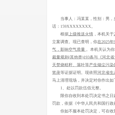
当事人：冯某某，性别：男，
话：
159XXXXXXXX
。
根据
上级推送火情
，
本机关于
立案调查。现已查明，你
在
202
气，影响空气质量
。本机关认为你
裁量规则
(其他类)193条
与
《河北省
天焚烧秸秆、落叶等产生烟尘污染
笔录
等证据
证明
。现
依照
河北省生
马上
清理现场，
并
决定对
你
作出如
1、处以罚款伍佰元整
。
限
你
自收到本处罚决定书之日
罚款，依据《中华人民共和国行政
你
如不服本处罚决定，可在收