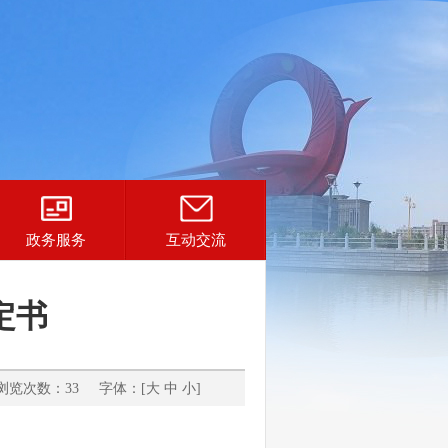
政务服务
互动交流
定书
浏览次数：33 字体：[
大
中
小
]