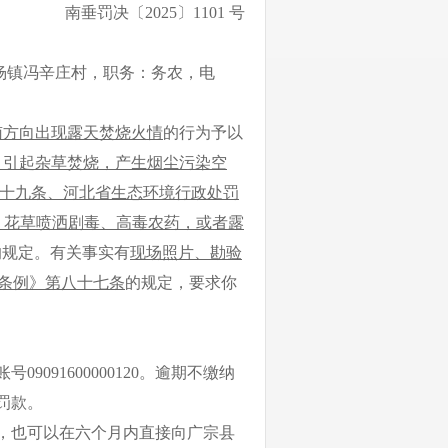
南垂
罚决
〔
2025
〕
1101
号
杨镇
冯辛庄
村，职务：务农，电
南方向出现露天焚烧火情
的行为予以
头，引起杂草焚烧，产生烟尘污染空
十九条、河北省生态环境行政处罚
、花草喷洒剧毒、高毒农药，或者露
的规定。
有关事实
有
现场照片、勘验
条例》第八十七条
的规定，
要求你
账号
09091600000120。逾期不缴纳
罚款。
，
也可以在
六
个月内直接向
广宗县