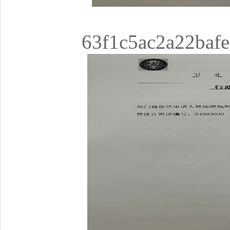
63f1c5ac2a22baf