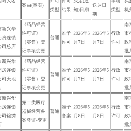
相对人名
许可
许可
决定(通
事项
实
案由(事实)
送达日
类型
结果
知)日期
类型
机
期
《药品经营
南
市新兴华
许可证》
准予
2026年5
2026年5
行政
市
药房连锁
普通
（零售）登
许可
月7日
月7日
许可
政
公司总店
记事项变更
批
市新兴华
《药品经营
南
药房连锁
许可证》
准予
2026年5
2026年5
行政
市
普通
公司天地
（零售）登
许可
月7日
月7日
许可
政
店
记事项变更
批
市新兴华
南
第二类医疗
药房连锁
准予
2026年5
2026年5
行政
市
器械经营备
普通
公司锦绣
备案
月8日
月8日
许可
政
案凭证-变更
店
批