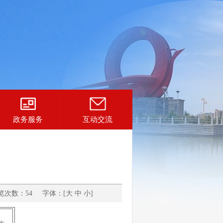
政务服务
互动交流
次数：54 字体：[
大
中
小
]