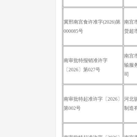
冀邢南宫食许准字(2026)第
南宫
000085号
货超
南宫
南审批特报销准许字
输服
〔2026〕第027号
司
南审批特起准许字〔2026〕
河北
第002号
制造