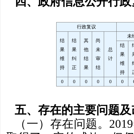
四、政府信息公开行政
行政复议
未
结
结
其
尚
结
果
果
他
未
总
果
维
纠
结
审
计
维
持
正
果
结
持
0
0
0
0
0
0
五、存在的主要问题及
（一）存在问题。20