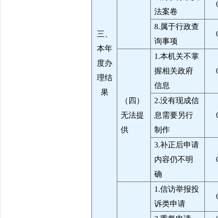
法案卷
8.属于行政查
三、
询事项
本年
1.本机关不掌
度办
握相关政府
理结
信息
果
（四）
2.没有现成信
无法提
息需要另行
供
制作
3.补正后申请
内容仍不明
确
1.信访举报投
诉类申请