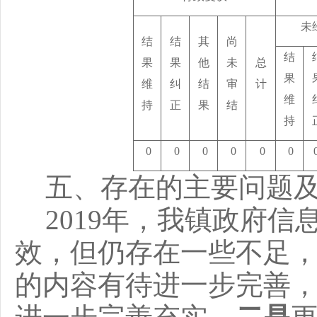
未
结
结
其
尚
结
果
果
他
未
总
果
维
纠
结
审
计
维
持
正
果
结
持
0
0
0
0
0
0
五、存在的主要问题
2019
年，我镇政府信
效，但仍存在一些不足
的内容有待进一步完善