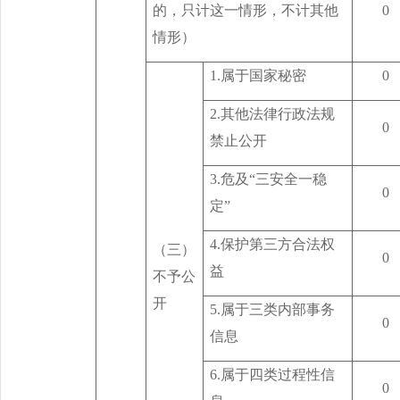
的，只计这一情形，不计其他
0
情形）
1.
属于国家秘密
0
2.
其他法律行政法规
0
禁止公开
3.
危及“三安全一稳
0
定”
4.
保护第三方合法权
（三）
0
益
不予公
开
5.
属于三类内部事务
0
信息
6.
属于四类过程性信
0