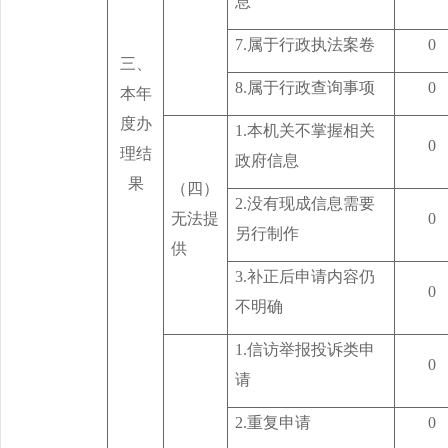
息
7.
属于行政执法案卷
0
三、
8.
属于行政查询事项
0
本年
度办
1.
本机关不掌握相关
0
理结
政府信息
果
（四）
2.
没有现成信息需要
无法提
0
另行制作
供
3.
补正后申请内容仍
0
不明确
1.
信访举报投诉类申
0
请
2.
重复申请
0