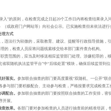
录入
”
的原则，在检查完成之日起
20
个工作日内将检查结果录入
）（或政府门户网站等）向社会公示。已实施检查但未依法进行
处理方式
题，违法行为轻微的，采取教育、建议、提醒等行政指导措施，
处理的，检查人员应将问题线索移交给本部门案件查办机构。
门职责范围的，应当及时移送相应监管部门处理。涉嫌犯罪的，
北省双随机执法监管平台
”
中
“
后续处置
”
模块，确保后续监管到位
抓好落实。
参加联合抽查的部门要高度重视
“
双随机、一公开
”
联
各参与部门要积极配合、主动参与检查，严格按要求完成检查工
协调配合。
参加联合抽查的部门要按照联合抽查的工作安排，密
序开展。
抽查效果。
各部门要对参加检查的人员进行抽查前的精准培训，