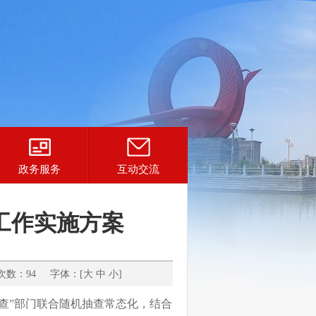
政务服务
互动交流
工作实施方案
数：94 字体：[
大
中
小
]
查
”
部门联合随机抽查常态化，结合