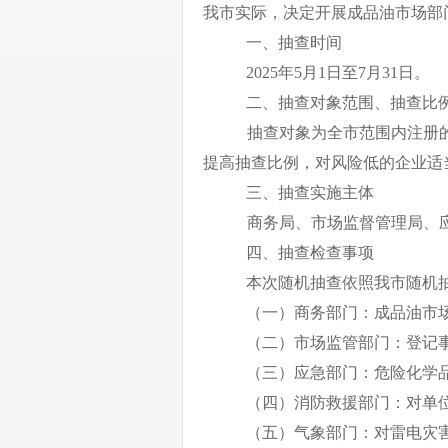
我市实际，决定开展
成品油市场
部
一、抽查时间
2025
年
5
月
1
日至
7
月
3
1
日。
二、抽查对象范围、
抽查
比
抽查对象为全市范围内注册
提高抽查比例，对风险低的企业适
三、抽查实施
主体
商务局
、
市场监督管理
局
、
四、抽查
检查事项
本次随机抽查依照我市随机
（一）
商务
部门：
成品油市
（二）市场监管部门：登记
（
三
）
应急
部门：危险化学
（
四
）消防救援部门：对单
（
五
）气象部门：对雷电灾