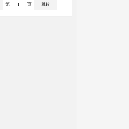
第
页
跳转