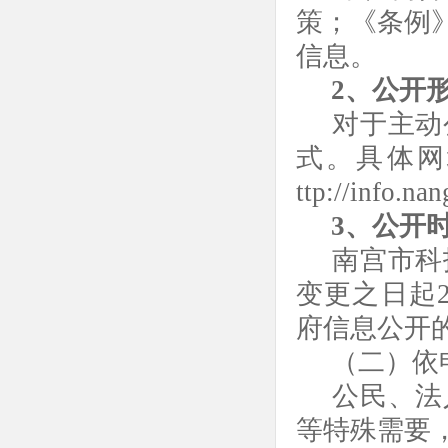
策
；
《条例
信息。
2、公开
对于主动
式。具体网
ttp://info.n
3、公开
南宫市
科
变更之日起
府信息公开
（二）依
公民、法
等特殊需要