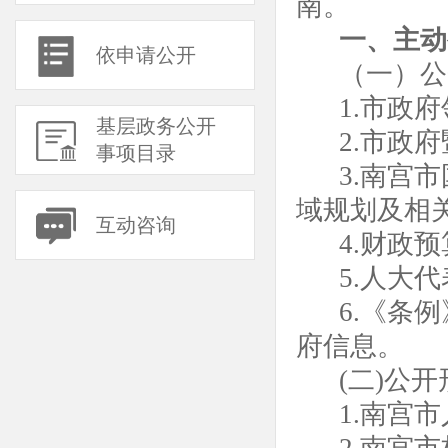
南。
一、主动
依申请公开
（一）公
1.市政
基层政务公开
2.市政
事项目录
3.
南宫
市
域规划及相
互动咨询
4
.财政
5
.人大
6
.《条
府信息。
(二)公
1.
南宫
市
2
.
南宫
市